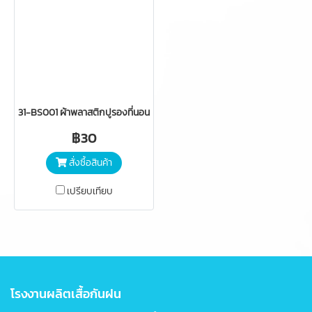
31-BS001 ผ้าพลาสติกปูรองที่นอนเด็ก (ธรรมดาเล็ก) ตรา Rainny, Gidny G
฿30
สั่งซื้อสินค้า
เปรียบเทียบ
โรงงานผลิตเสื้อกันฝน