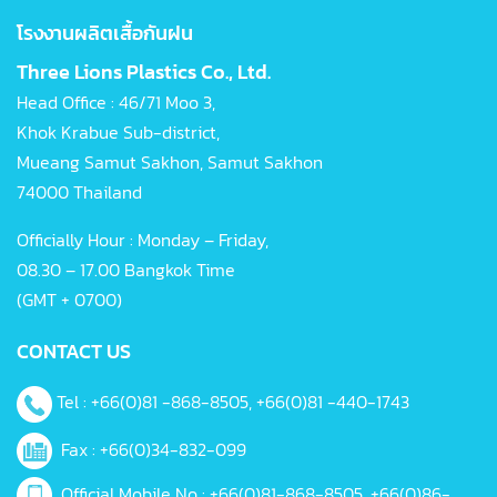
โรงงานผลิตเสื้อกันฝน
Three Lions Plastics Co., Ltd.
Head Office : 46/71 Moo 3,
Khok Krabue Sub-district,
Mueang Samut Sakhon, Samut Sakhon
74000 Thailand
Officially Hour : Monday – Friday,
08.30 – 17.00 Bangkok Time
(GMT + 0700)
CONTACT US
Tel :
+66(0)81 -868-8505, +66(0)81 -440-1743
Fax : +66(0)34-832-099
Official Mobile No :
+66(0)81-868-8505
,
+66(0)86-