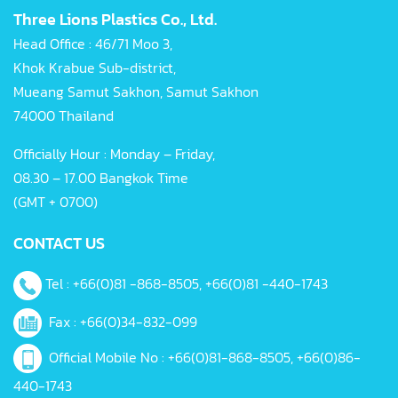
Three Lions Plastics Co., Ltd.
Head Office : 46/71 Moo 3,
Khok Krabue Sub-district,
Mueang Samut Sakhon, Samut Sakhon
74000 Thailand
Officially Hour : Monday – Friday,
08.30 – 17.00 Bangkok Time
(GMT + 0700)
CONTACT US
Tel :
+66(0)81 -868-8505, +66(0)81 -440-1743
Fax : +66(0)34-832-099
Official Mobile No :
+66(0)81-868-8505
,
+66(0)86-
440-1743