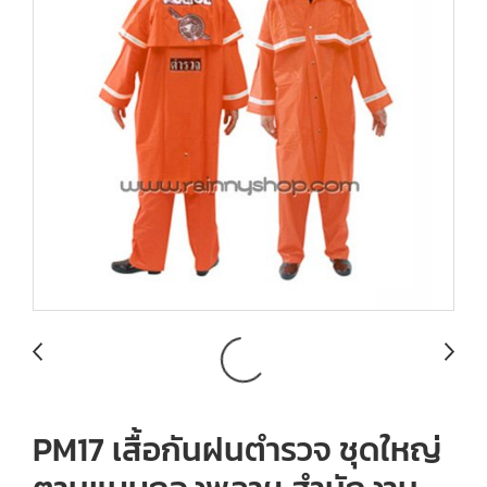
PM17 เสื้อกันฝนตำรวจ ชุดใหญ่